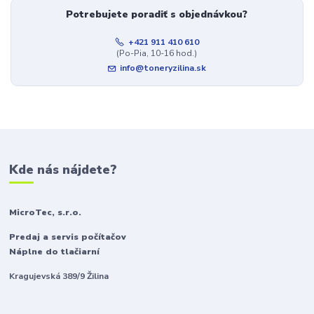
Potrebujete poradiť s objednávkou?
+421 911 410 610
(Po-Pia, 10-16 hod.)
info@toneryzilina.sk
Kde nás nájdete?
MicroTec, s.r.o.
Predaj a servis počítačov
Náplne do tlačiarní
Kragujevská 389/9 Žilina