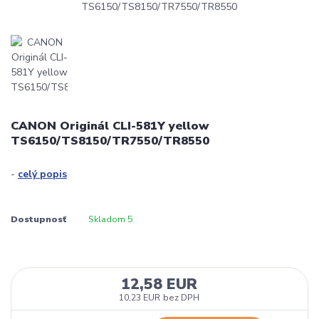
CANON Originál CLI-581Y yellow
TS6150/TS8150/TR7550/TR8550
-
celý popis
Dostupnosť
Skladom 5
12,58 EUR
10,23 EUR
bez DPH