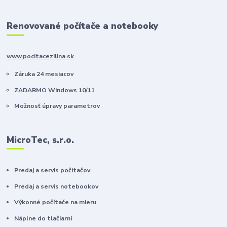
Renovované počítače a notebooky
www.pocitacezilina.sk
Záruka 24 mesiacov
ZADARMO Windows 10/11
Možnosť úpravy parametrov
MicroTec, s.r.o.
Predaj a servis počítačov
Predaj a servis notebookov
Výkonné počítače na mieru
Náplne do tlačiarní