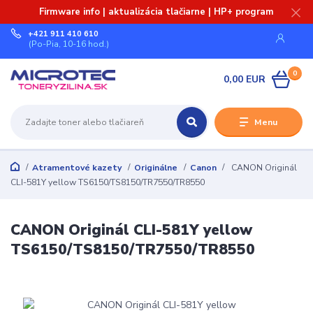
Firmware info | aktualizácia tlačiarne | HP+ program
+421 911 410 610
(Po-Pia, 10-16 hod.)
0
0,00 EUR
Menu
Atramentové kazety
Originálne
Canon
CANON Originál
CLI-581Y yellow TS6150/TS8150/TR7550/TR8550
CANON Originál CLI-581Y yellow
TS6150/TS8150/TR7550/TR8550