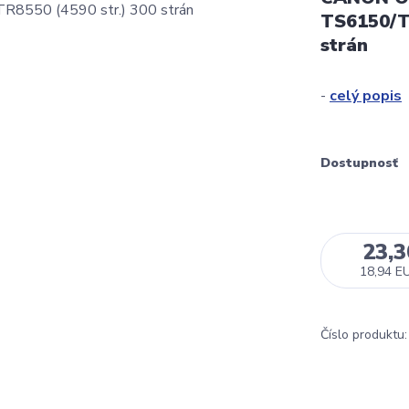
TS6150/T
strán
-
celý popis
Dostupnosť
23,
18,94 E
Číslo produktu: