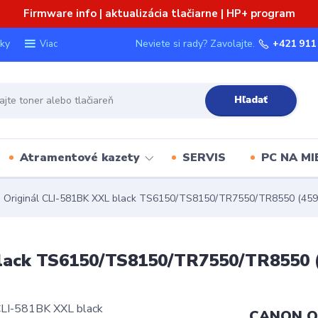
Firmware info | aktualizácia tlačiarne | HP+ program
ky
Neviete si rady? Zavolajte.
+421 911
Viac
Hľadať
Atramentové kazety
SERVIS
PC NA MI
riginál CLI-581BK XXL black TS6150/TS8150/TR7550/TR8550 (4590 
ack TS6150/TS8150/TR7550/TR8550 (4
CANON Or