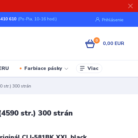
 410 610
(Po-Pia, 10-16 hod.)
Prihlásenie
0
0,00 EUR
Viac
ERU
Farbiace pásky
str.) 300 strán
590 str.) 300 strán
iginál CLI-581BK XXL black