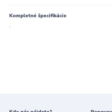
Kompletné špecifikácie
-
Kde nás nájdete?
Renovov