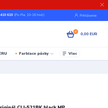
 410 610
(Po-Pia, 10-16 hod.)
Prihlásenie
0
0,00 EUR
Viac
ERU
Farbiace pásky
iginál CLI-521BK black MP