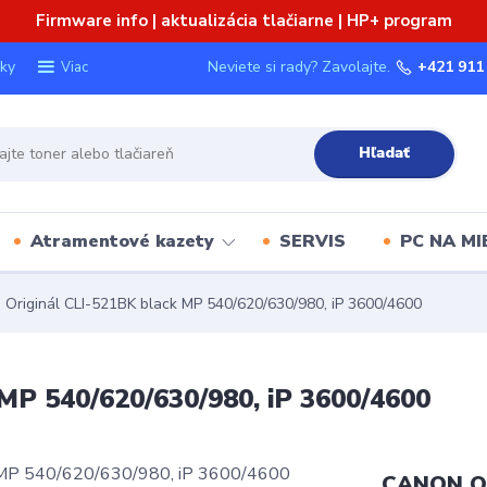
Firmware info | aktualizácia tlačiarne | HP+ program
ky
Neviete si rady? Zavolajte.
+421 911
Viac
Hľadať
Atramentové kazety
SERVIS
PC NA MI
riginál CLI-521BK black MP 540/620/630/980, iP 3600/4600
P 540/620/630/980, iP 3600/4600
CANON Or