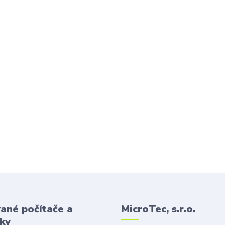
ané počítače a
MicroTec, s.r.o.
ky