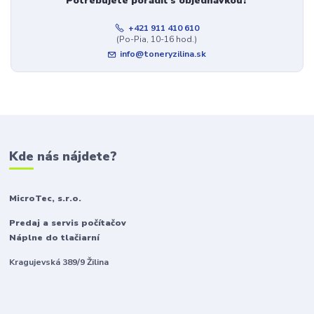
Potrebujete poradiť s objednávkou?
+421 911 410 610
(Po-Pia, 10-16 hod.)
info@toneryzilina.sk
Kde nás nájdete?
MicroTec, s.r.o.
Predaj a servis počítačov
Náplne do tlačiarní
Kragujevská 389/9 Žilina