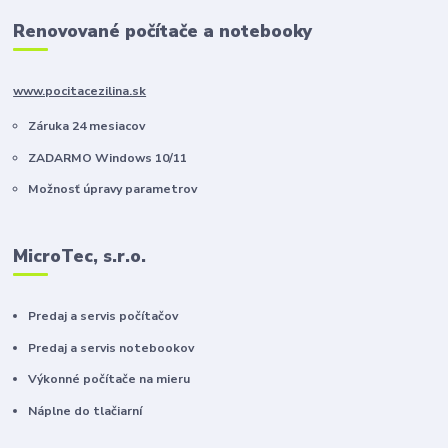
Renovované počítače a notebooky
www.pocitacezilina.sk
Záruka 24 mesiacov
ZADARMO Windows 10/11
Možnosť úpravy parametrov
MicroTec, s.r.o.
Predaj a servis počítačov
Predaj a servis notebookov
Výkonné počítače na mieru
Náplne do tlačiarní