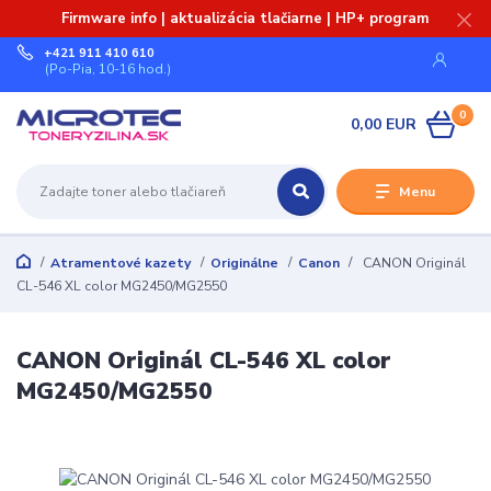
Firmware info | aktualizácia tlačiarne | HP+ program
+421 911 410 610
(Po-Pia, 10-16 hod.)
0
0,00 EUR
Menu
Atramentové kazety
Originálne
Canon
CANON Originál
CL-546 XL color MG2450/MG2550
CANON Originál CL-546 XL color
MG2450/MG2550