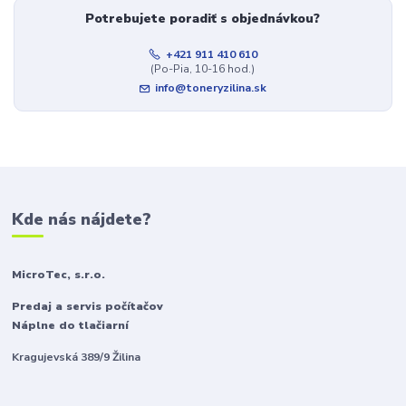
Potrebujete poradiť s objednávkou?
+421 911 410 610
(Po-Pia, 10-16 hod.)
info@toneryzilina.sk
Kde nás nájdete?
MicroTec, s.r.o.
Predaj a servis počítačov
Náplne do tlačiarní
Kragujevská 389/9 Žilina