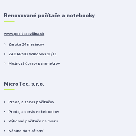
Renovované počítače a notebooky
www.pocitacezilina.sk
Záruka 24 mesiacov
ZADARMO Windows 10/11
Možnosť úpravy parametrov
MicroTec, s.r.o.
Predaj a servis počítačov
Predaj a servis notebookov
Výkonné počítače na mieru
Náplne do tlačiarní