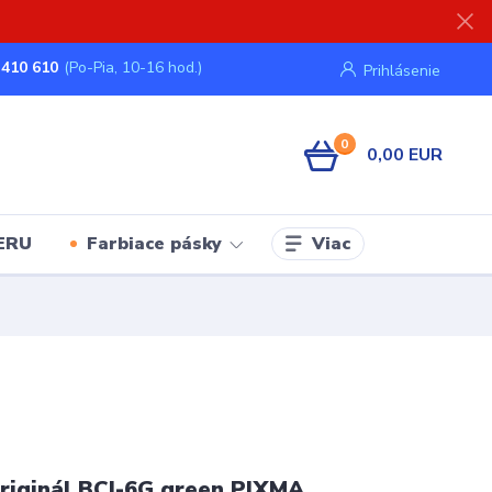
 410 610
(Po-Pia, 10-16 hod.)
Prihlásenie
0
0,00 EUR
Viac
ERU
Farbiace pásky
iginál BCI-6G green PIXMA