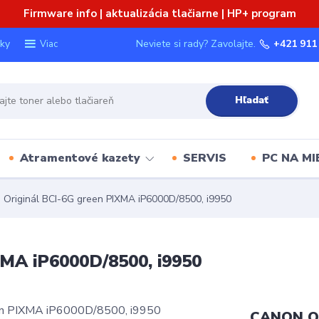
Firmware info | aktualizácia tlačiarne | HP+ program
ky
Neviete si rady? Zavolajte.
+421 911
Viac
Hľadať
Atramentové kazety
SERVIS
PC NA MI
riginál BCI-6G green PIXMA iP6000D/8500, i9950
MA iP6000D/8500, i9950
CANON Or