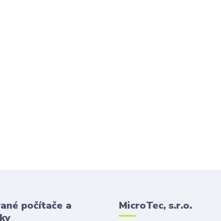
ané počítače a
MicroTec, s.r.o.
ky