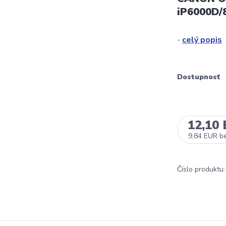
iP6000D/8
-
celý popis
Dostupnosť
12,10
9,84 EUR
b
Číslo produktu: