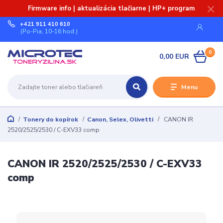
Firmware info | aktualizácia tlačiarne | HP+ program
+421 911 410 610
(Po-Pia, 10-16 hod.)
0
0,00 EUR
Menu
Tonery do kopírok
Canon, Selex, Olivetti
CANON IR
2520/2525/2530 / C-EXV33 comp
CANON IR 2520/2525/2530 / C-EXV33
comp