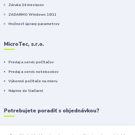
Záruka 24 mesiacov
ZADARMO Windows 10/11
Možnosť úpravy parametrov
MicroTec, s.r.o.
Predaj a servis počítačov
Predaj a servis notebookov
Výkonné počítače na mieru
Náplne do tlačiarní
Potrebujete poradiť s objednávkou?
+421 911 410 610
(Po-Pia, 10-16 hod.)