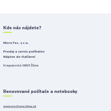
Kde nás nájdete?
MicroTec, s.r.o.
Predaj a servis počítačov
Náplne do tlačiarní
Kragujevská 389/9 Žilina
Renovované počítače a notebooky
www.pocitacezilina.sk