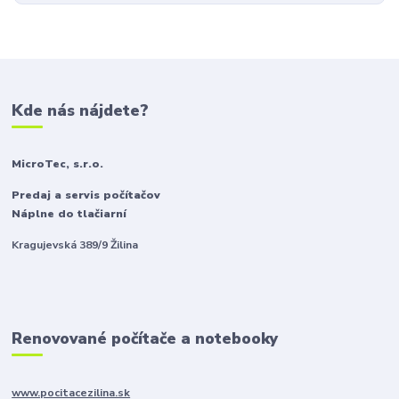
Kde nás nájdete?
MicroTec, s.r.o.
Predaj a servis počítačov
Náplne do tlačiarní
Kragujevská 389/9 Žilina
Renovované počítače a notebooky
www.pocitacezilina.sk