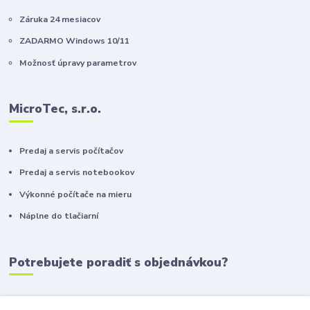
Záruka 24 mesiacov
ZADARMO Windows 10/11
Možnosť úpravy parametrov
MicroTec, s.r.o.
Predaj a servis počítačov
Predaj a servis notebookov
Výkonné počítače na mieru
Náplne do tlačiarní
Potrebujete poradiť s objednávkou?
+421 911 410 610