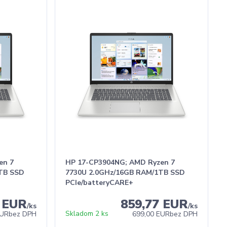
en 7
HP 17-CP3904NG; AMD Ryzen 7
TB SSD
7730U 2.0GHz/16GB RAM/1TB SSD
PCIe/batteryCARE+
7 EUR
859,77 EUR
/
ks
/
ks
Skladom 2 ks
EUR
bez DPH
699,00 EUR
bez DPH