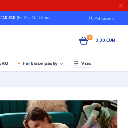
 410 610
(Po-Pia, 10-16 hod.)
Prihlásenie
0
0,00 EUR
Viac
ERU
Farbiace pásky