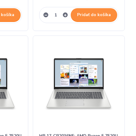
 košíka
Pridať do košíka
en 5 7520U
HP 17-CP2036NF; AMD Ryzen 5 7520U