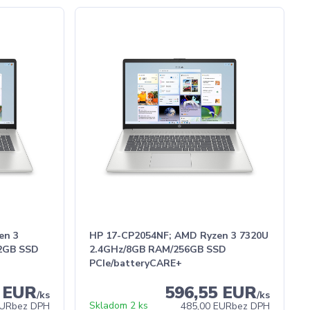
en 3
HP 17-CP2054NF; AMD Ryzen 3 7320U
2GB SSD
2.4GHz/8GB RAM/256GB SSD
PCIe/batteryCARE+
7 EUR
596,55 EUR
/
ks
/
ks
Skladom 2 ks
EUR
bez DPH
485,00 EUR
bez DPH