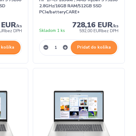
SSD
2.8GHz/16GB RAM/512GB SSD
PCIe/batteryCARE+
8 EUR
728,16 EUR
/
ks
/
ks
Skladom 1 ks
EUR
bez DPH
592,00 EUR
bez DPH
 košíka
Pridať do košíka