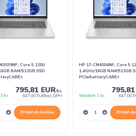
N3039NF; Core 5 120U
HP 17-CN4004NF; Core 5 1
/16GB RAM/512GB SSD
1.4GHz/16GB RAM/512GB 
tteryCARE+
PCIe/batteryCARE+
795,81 EUR
795,8
/
ks
3 ks
Skladom 1 ks
647,00 EUR
bez DPH
647,00 
Pridať do košíka
Pridať do