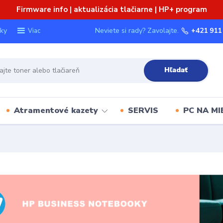
Firmware info | aktualizácia tlačiarne | HP+ program
ky
Neviete si rady? Zavolajte.
+421 911
Viac
Hľadať
Atramentové kazety
SERVIS
PC NA MI