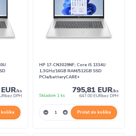
20U
HP 17-CN3029NF; Core i5 1334U
SSD
1.3GHz/16GB RAM/512GB SSD
PCIe/batteryCARE+
1 EUR
795,81 EUR
/
ks
/
ks
Skladom 1 ks
EUR
bez DPH
647,00 EUR
bez DPH
 košíka
Pridať do košíka