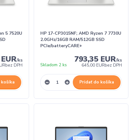
en 5 7520U
HP 17-CP3015NF; AMD Ryzen 7 7730U
SSD
2.0GHz/16GB RAM/512GB SSD
PCIe/batteryCARE+
6 EUR
793,35 EUR
/
ks
/
ks
Skladom 2 ks
EUR
bez DPH
645,00 EUR
bez DPH
 košíka
Pridať do košíka