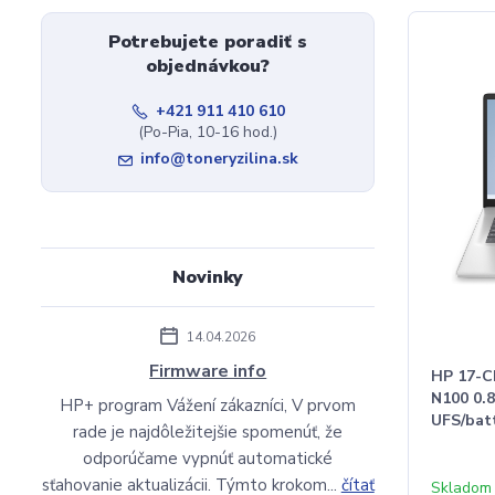
Potrebujete poradiť s
objednávkou?
+421 911 410 610
(Po-Pia, 10-16 hod.)
info@toneryzilina.sk
Novinky
14.04.2026
Firmware info
HP 17-C
N100 0.
HP+ program Vážení zákazníci, V prvom
UFS/bat
rade je najdôležitejšie spomenúť, že
odporúčame vypnúť automatické
sťahovanie aktualizácii. Týmto krokom...
čítať
Skladom 