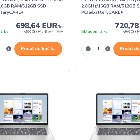
/16GB RAM/512GB SSD
2.8GHz/16GB RAM/512GB 
tteryCARE+
PCIe/batteryCARE+
698,64 EUR
720,7
/
ks
1 ks
Skladom 3 ks
568,00 EUR
bez DPH
586,00 
Pridať do košíka
Pridať do