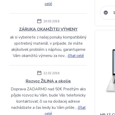
celé
20.03.2018
ZÁRUKA OKAMŽITEJ VÝMENY
ak si vyberiete z našej ponuky kompatibiliný
spotrebný materiál, v prípade, že máte
akýkoľvek problém s nápňou, garantujeme
Vám okamžitú výmenu za nov...
čítať celé
22.02.2018
Rozvoz ŽILINA a okolie
Doprava ZADARMO nad 50€ Predtým ako
pôjde rozvoz ku Vám, bude Vás telefonicky
kontaktovať, či sa na dodacej adrese
nachádzate a čas kedy ku Vám príde...
čítať
celé
HP 17-C