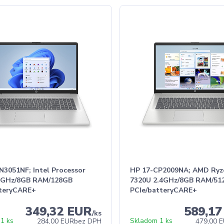
N3051NF; Intel Processor
HP 17-CP2009NA; AMD Ryz
8GHz/8GB RAM/128GB
7320U 2.4GHz/8GB RAM/51
teryCARE+
PCIe/batteryCARE+
349,32 EUR
589,1
/
ks
1 ks
Skladom 1 ks
284,00 EUR
bez DPH
479,00 