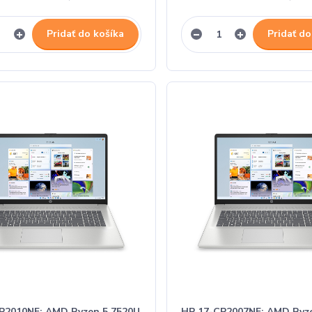
Pridať do košíka
Pridať do
P2010NF; AMD Ryzen 5 7520U
HP 17-CP2007NF; AMD Ryz