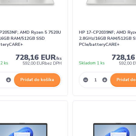
P2053NF; AMD Ryzen 5 7520U
HP 17-CP2039NF; AMD Ryz
/16GB RAM/512GB SSD
2.8GHz/16GB RAM/512GB 
tteryCARE+
PCIe/batteryCARE+
728,16 EUR
728,1
/
ks
2 ks
Skladom 1 ks
592,00 EUR
bez DPH
592,00 
Pridať do košíka
Pridať do