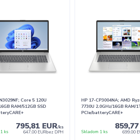
N3029NF; Core 5 120U
HP 17-CP3004NA; AMD Ryz
/16GB RAM/512GB SSD
7730U 2.0GHz/16GB RAM/1
tteryCARE+
PCIe/batteryCARE+
795,81 EUR
859,7
/
ks
1 ks
Skladom 1 ks
647,00 EUR
bez DPH
699,00 